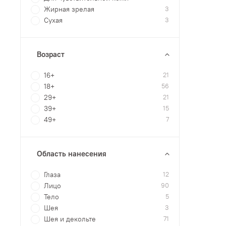
Жирная зрелая
3
Сухая
3
Возраст
16+
21
18+
56
29+
21
39+
15
49+
7
Область нанесения
Глаза
12
Лицо
90
Тело
5
Шея
3
Шея и декольте
71