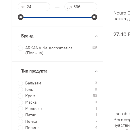
—
от
до
Neuro C
пенка д
27.40 
Бренд
ARKANA Neurocosmetics
105
(Польша)
Тип продукта
Бальзам
3
Гель
9
Крем
53
Маска
11
Молочко
1
Lactobi
Патчи
1
Регене
Пенка
7
чувстви
Пилинг
4