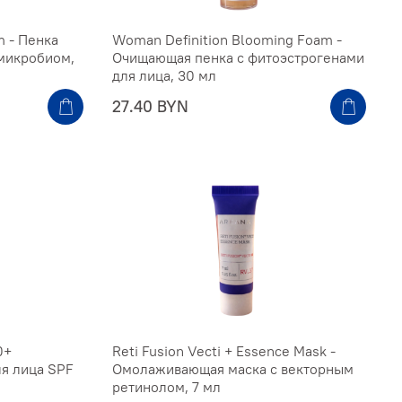
m - Пенка
Woman Definition Blooming Foam -
 микробиом,
Очищающая пенка с фитоэстрогенами
для лица, 30 мл
27.40 BYN
0+
Reti Fusion Vecti + Essence Mask -
я лица SPF
Омолаживающая маска с векторным
ретинолом, 7 мл