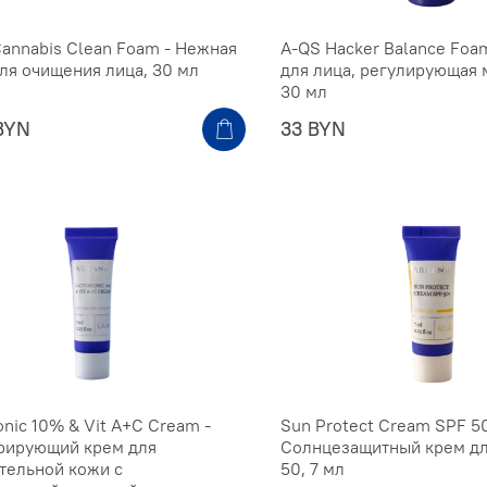
annabis Clean Foam - Нежная
A-QS Hacker Balance Foa
ля очищения лица, 30 мл
для лица, регулирующая
30 мл
BYN
33 BYN
onic 10% & Vit A+C Cream -
Sun Protect Cream SPF 5
рирующий крем для
Солнцезащитный крем дл
тельной кожи с
50, 7 мл