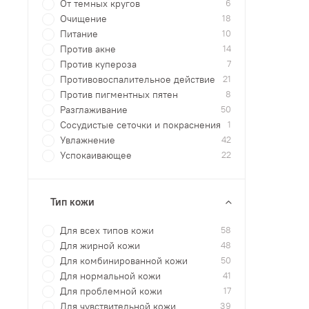
От темных кругов
6
Очищение
18
Питание
10
Против акне
14
Против купероза
7
Противовоспалительное действие
21
Против пигментных пятен
8
Разглаживание
50
Сосудистые сеточки и покраснения
1
Увлажнение
42
Успокаивающее
22
Тип кожи
Для всех типов кожи
58
Для жирной кожи
48
Для комбинированной кожи
50
Для нормальной кожи
41
Для проблемной кожи
17
Для чувствительной кожи
39