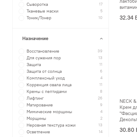
лактоб
Сыворотка
17
витамин
Тканевые маски
5
32.34 
Тоник/Тонер
10
Назначение
Восстановление
39
Для сужения пор
13
Защита
11
Защита от солнца
6
Комплексный уход
4
Коррекция овала лица
11
Кремы с пептидами
8
Лифтинг
26
NECK &
Матирование
9
Крем д
Мимические морщины
4
"Фасци
Морщины
2
Декольт
Неровная текстура кожи
13
30.80
Осветление
14