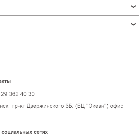
е товары надлежащего качества
не подлежат обмену и
5 градусов по Цельсию
(в течение всего срока годности);
 до +25 градусов по Цельсию
акты
 29 362 40 30
инск, пр-кт Дзержинского 3Б, (БЦ "Океан") офис
индивидуальном порядке.
 социальных сетях